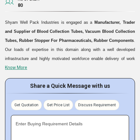
80
Shyam Well Pack Industries is engaged as a
Manufacturer, Trader
and Supplier of Blood Collection Tubes,
Vacuum Blood Collection
Tubes,
Rubber Stopper For Pharmaceuticals, Rubber Components
.
Our loads of expertise in this domain along with a well developed
infrastructure and highly motivated workforce enable delivery of work
Know More
consignments within the assigned time frame. Total customer
satisfaction by offering top quality products has been our prime
Share a Quick Message with us
business concern ever since our establishment. Our offered range of
products is fabricated using top quality material along with current tools
and methodologies that results in a well refined product that meets the
Get Quotation
Get Price List
Discuss Requirement
clients expectations completely.
Fact Sheet
Enter Buying Requirement Details