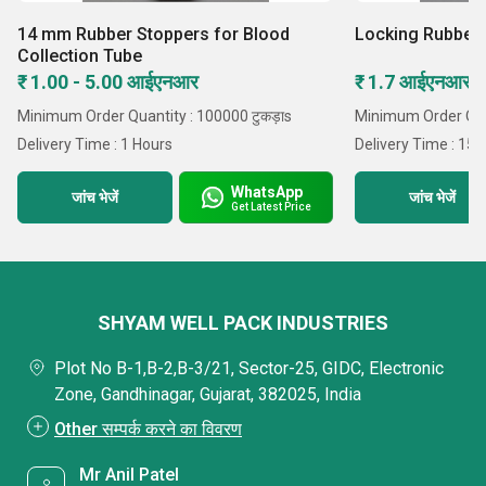
14 mm Rubber Stoppers for Blood
Locking Rubber
Collection Tube
₹ 1.00 - 5.00 आईएनआर
₹ 1.7 आईएनआर /ट
Minimum Order Quantity : 100000 टुकड़ाs
Minimum Order Quan
Delivery Time : 1 Hours
Delivery Time : 15 
WhatsApp
जांच भेजें
जांच भेजें
Get Latest Price
SHYAM WELL PACK INDUSTRIES
Plot No B-1,B-2,B-3/21, Sector-25, GIDC, Electronic
Zone, Gandhinagar, Gujarat, 382025, India
Other सम्पर्क करने का विवरण
Mr Anil Patel