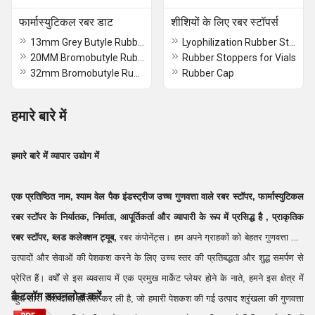
फार्मास्युटिकल रबर डाट
शीशियों के लिए रबर स्टॉपर्स
13mm Grey Butyle Rubber Stopper
Lyophilization Rubber Stoppers
20MM Bromobutyle Rubber Stopper
Rubber Stoppers for Vials
32mm Bromobutyle Rubber Stopper
Rubber Cap
हमारे बारे में
हमारे बारे
में
व्यापार उद्योग में
एक प्रतिष्ठित नाम,
श्याम वेल पैक इंडस्ट्रीज
उच्च गुणवत्ता वाले
रबर स्टॉपर, फार्मास्युटिकल
रबर स्टॉपर
के
निर्यातक, निर्माता, आपूर्तिकर्ता
और
व्यापारी
के रूप में प्रसिद्ध है
,
प्राकृतिक
रबर स्टॉपर,
ब्लड
कलेक्शन ट्यूब,
रबर कंपोनेंट्स। हम अपने ग्राहकों को बेहतर गुणवत्ता वाले
उत्पादों और सेवाओं की पेशकश करने के लिए उच्च स्तर की प्रतिबद्धता और शुद्ध समर्पण से
प्रेरित हैं। वर्षों से इस व्यवसाय में एक प्रमुख मार्केट प्लेयर होने के नाते, हमने इस क्षेत्र में
कैटलॉग डाउनलोड करें
बहुत सारी विशेषज्ञता हासिल कर ली है, जो हमारी पेशकश की गई उत्पाद श्रृंखला की गुणवत्ता