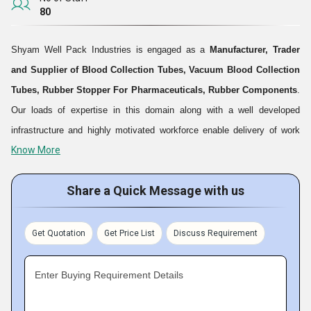
80
Shyam Well Pack Industries is engaged as a
Manufacturer, Trader
and Supplier of Blood Collection Tubes,
Vacuum Blood Collection
Tubes,
Rubber Stopper For Pharmaceuticals, Rubber Components
.
Our loads of expertise in this domain along with a well developed
infrastructure and highly motivated workforce enable delivery of work
Know More
consignments within the assigned time frame. Total customer
satisfaction by offering top quality products has been our prime
Share a Quick Message with us
business concern ever since our establishment. Our offered range of
products is fabricated using top quality material along with current tools
and methodologies that results in a well refined product that meets the
Get Quotation
Get Price List
Discuss Requirement
clients expectations completely.
Fact Sheet
Enter Buying Requirement Details