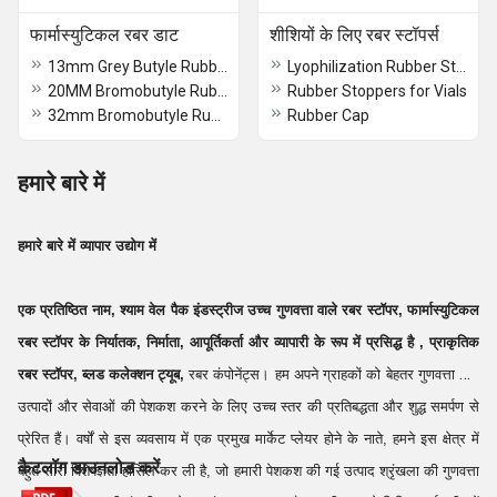
फार्मास्युटिकल रबर डाट
शीशियों के लिए रबर स्टॉपर्स
13mm Grey Butyle Rubber Stopper
Lyophilization Rubber Stoppers
20MM Bromobutyle Rubber Stopper
Rubber Stoppers for Vials
32mm Bromobutyle Rubber Stopper
Rubber Cap
हमारे बारे में
हमारे बारे
में
व्यापार उद्योग में
एक प्रतिष्ठित नाम,
श्याम वेल पैक इंडस्ट्रीज
उच्च गुणवत्ता वाले
रबर स्टॉपर, फार्मास्युटिकल
रबर स्टॉपर
के
निर्यातक, निर्माता, आपूर्तिकर्ता
और
व्यापारी
के रूप में प्रसिद्ध है
,
प्राकृतिक
रबर स्टॉपर,
ब्लड
कलेक्शन ट्यूब,
रबर कंपोनेंट्स। हम अपने ग्राहकों को बेहतर गुणवत्ता वाले
उत्पादों और सेवाओं की पेशकश करने के लिए उच्च स्तर की प्रतिबद्धता और शुद्ध समर्पण से
प्रेरित हैं। वर्षों से इस व्यवसाय में एक प्रमुख मार्केट प्लेयर होने के नाते, हमने इस क्षेत्र में
कैटलॉग डाउनलोड करें
बहुत सारी विशेषज्ञता हासिल कर ली है, जो हमारी पेशकश की गई उत्पाद श्रृंखला की गुणवत्ता