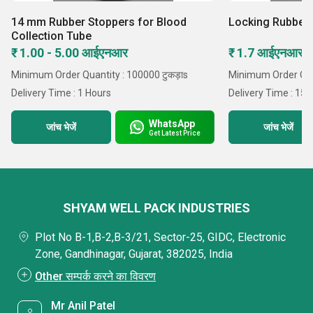
14 mm Rubber Stoppers for Blood
Locking Rubber
Collection Tube
₹ 1.00 - 5.00 आईएनआर
₹ 1.7 आईएनआर /ट
Minimum Order Quantity : 100000 टुकड़ाs
Minimum Order Quan
Delivery Time : 1 Hours
Delivery Time : 15 
WhatsApp
जांच भेजें
जांच भेजें
Get Latest Price
SHYAM WELL PACK INDUSTRIES
Plot No B-1,B-2,B-3/21, Sector-25, GIDC, Electronic
Zone, Gandhinagar, Gujarat, 382025, India
Other सम्पर्क करने का विवरण
Mr Anil Patel